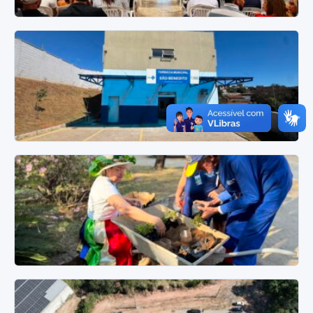
3 de agosto de 2026
Prefeitura de Santa Luzia lança programa para
impulsionar o desenvolvimento
Iniciativa busca atrair investimentos, gerar empregos e
fortalecer a gestão do patrimônio público A Prefeitura de
Santa Luzia…
17 de julho de 2026
Nova Farmácia Municipal amplia acesso e
qualifica atendimento em São Benedito
A Prefeitura de Santa Luzia inaugurou a nova Farmácia
Municipal do bairro São Benedito, um espaço estruturado
para…
9 de julho de 2026
Projeto Guardiões da Natureza fortalece a