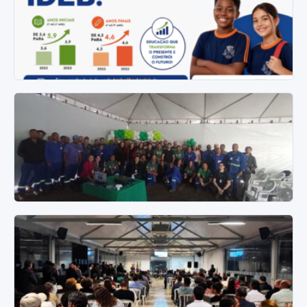
realiza concerto gratuito na Praça da Juventude,
em Santa Luzia
Santa Luzia recebe, neste sábado, 8 de agosto, às 19h30,
uma apresentação especial da Orquestra Filarmônica de
Minas…
6 de agosto de 2026
Santa Luzia avança no IDEB e alcança uma das
melhores marcas de sua história
Resultado de 2025 mostra crescimento nas duas etapas do
Ensino Fundamental e reforça os avanços da educação
pública…
5 de agosto de 2026
Santa Luzia participa da SIPATMA da Açoforja
com palestra sobre mudanças climáticas
A Secretaria Municipal de Meio Ambiente de Santa Luzia
participou da Semana Interna de Prevenção de Acidentes
do…