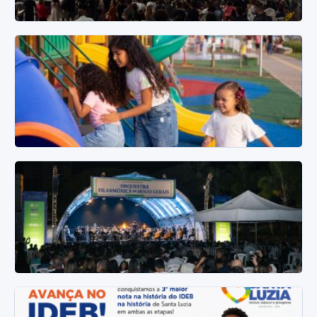
8 de agosto de 2026
Filarmônica de Minas Gerais encanta público e
lota Praça da Juventude em Santa Luzia
Concerto gratuito reuniu famílias inteiras no bairro São
Benedito e transformou a noite de sábado em uma
grande…
7 de agosto de 2026
Cinco grandes projetos ampliam serviços e
infraestrutura em Santa Luzia
Intervenções em diferentes regiões do município
fortalecem o atendimento público, a saúde, a mobilidade, a
acessibilidade e as…
6 de agosto de 2026
Neste sábado (8), Filarmônica de Minas Gerais