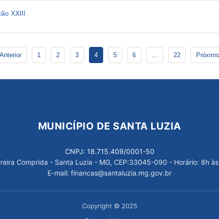
ão XXIII
Anterior
1
2
3
4
5
6
…
22
Próximo
MUNICÍPIO DE SANTA LUZIA
CNPJ: 18.715.409/0001-50
arreira Comprida - Santa Luzia - MG, CEP:33045-090 - Horário: 8h às
E-mail: financas@santaluzia.mg.gov.br
Copyright © 2025