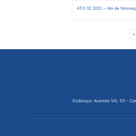
ATO 32.2021 – Ato de Nomeaç
« 
Endereço: Avenida VIII, 50 - C