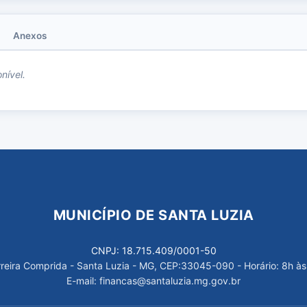
Anexos
nível.
MUNICÍPIO DE SANTA LUZIA
CNPJ: 18.715.409/0001-50
arreira Comprida - Santa Luzia - MG, CEP:33045-090 - Horário: 8h às
E-mail: financas@santaluzia.mg.gov.br