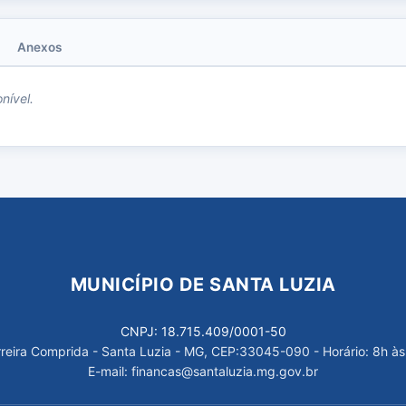
Anexos
nível.
MUNICÍPIO DE SANTA LUZIA
CNPJ: 18.715.409/0001-50
arreira Comprida - Santa Luzia - MG, CEP:33045-090 - Horário: 8h às
E-mail: financas@santaluzia.mg.gov.br