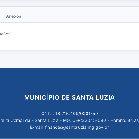
Anexos
nível.
MUNICÍPIO DE SANTA LUZIA
CNPJ: 18.715.409/0001-50
arreira Comprida - Santa Luzia - MG, CEP:33045-090 - Horário: 8h às
E-mail: financas@santaluzia.mg.gov.br