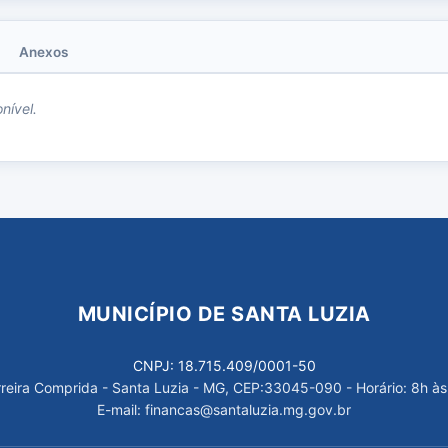
Anexos
nível.
MUNICÍPIO DE SANTA LUZIA
CNPJ: 18.715.409/0001-50
arreira Comprida - Santa Luzia - MG, CEP:33045-090 - Horário: 8h às
E-mail: financas@santaluzia.mg.gov.br