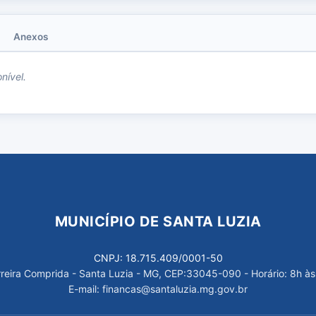
Anexos
nível.
MUNICÍPIO DE SANTA LUZIA
CNPJ: 18.715.409/0001-50
arreira Comprida - Santa Luzia - MG, CEP:33045-090 - Horário: 8h às
E-mail: financas@santaluzia.mg.gov.br