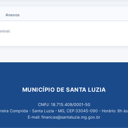
Anexos
nível.
MUNICÍPIO DE SANTA LUZIA
CNPJ: 18.715.409/0001-50
arreira Comprida - Santa Luzia - MG, CEP:33045-090 - Horário: 8h às
E-mail: financas@santaluzia.mg.gov.br