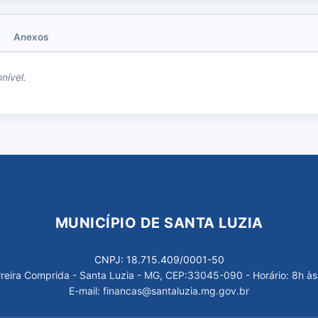
Anexos
nível.
MUNICÍPIO DE SANTA LUZIA
CNPJ: 18.715.409/0001-50
arreira Comprida - Santa Luzia - MG, CEP:33045-090 - Horário: 8h às
E-mail: financas@santaluzia.mg.gov.br