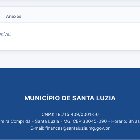
Anexos
nível.
MUNICÍPIO DE SANTA LUZIA
CNPJ: 18.715.409/0001-50
arreira Comprida - Santa Luzia - MG, CEP:33045-090 - Horário: 8h às
E-mail: financas@santaluzia.mg.gov.br