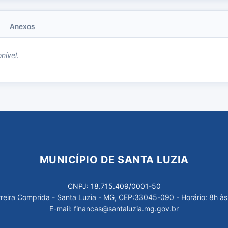
Anexos
nível.
MUNICÍPIO DE SANTA LUZIA
CNPJ: 18.715.409/0001-50
arreira Comprida - Santa Luzia - MG, CEP:33045-090 - Horário: 8h às
E-mail: financas@santaluzia.mg.gov.br