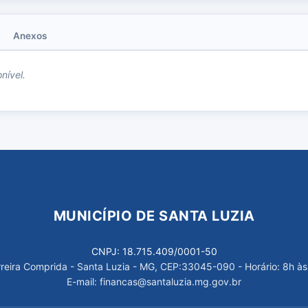
Anexos
nível.
MUNICÍPIO DE SANTA LUZIA
CNPJ: 18.715.409/0001-50
arreira Comprida - Santa Luzia - MG, CEP:33045-090 - Horário: 8h às
E-mail: financas@santaluzia.mg.gov.br