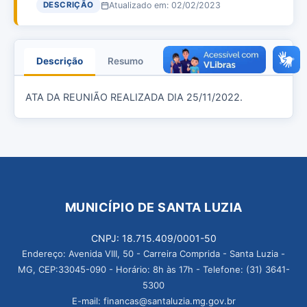
Atualizado em: 02/02/2023
DESCRIÇÃO
Descrição
Resumo
Anexos
ATA DA REUNIÃO REALIZADA DIA 25/11/2022.
MUNICÍPIO DE SANTA LUZIA
CNPJ: 18.715.409/0001-50
Endereço: Avenida VIII, 50 - Carreira Comprida - Santa Luzia -
MG, CEP:33045-090 - Horário: 8h às 17h - Telefone: (31) 3641-
5300
E-mail: financas@santaluzia.mg.gov.br