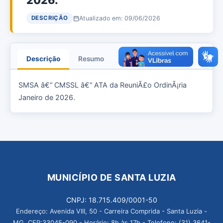
2026.
Atualizado em: 09/06/2026
DESCRIÇÃO
Descrição
Resumo
Anexos
SMSA â€“ CMSSL â€“ ATA da ReuniÃ£o OrdinÃ¡ria
Janeiro de 2026.
MUNICÍPIO DE SANTA LUZIA
CNPJ: 18.715.409/0001-50
Endereço: Avenida VIII, 50 - Carreira Comprida - Santa Luzia -
MG, CEP:33045-090 - Horário: 8h às 17h - Telefone: (31) 3641-