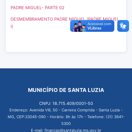
PADRE MIGUEL- PARTE 02
DESMEMBRAMENTO PADRE MIGUEL (PADRE MIGUEL
I)
MUNICÍPIO DE SANTA LUZIA
CNPJ: 18.715.409/0001-50
Endereço: Avenida VIII, 50 - Carreira Comprida - Santa Luzia -
MG, CEP:33045-090 - Horário: 8h às 17h - Telefone: (31) 3641-
5300
E-mail: financas@santaluzia.mg.gov.br