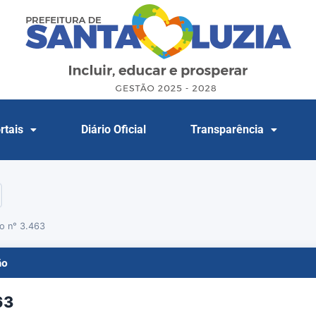
rtais
Diário Oficial
Transparência
o n° 3.463
ão
63