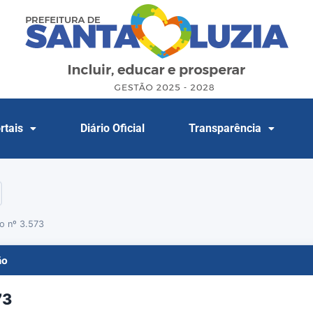
rtais
Diário Oficial
Transparência
o nº 3.573
ão
73