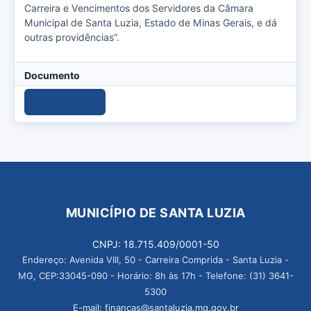
Carreira e Vencimentos dos Servidores da Câmara
Municipal de Santa Luzia, Estado de Minas Gerais, e dá
outras providências”.
Documento
Download
MUNICÍPIO DE SANTA LUZIA
CNPJ: 18.715.409/0001-50
Endereço: Avenida VIII, 50 - Carreira Comprida - Santa Luzia -
MG, CEP:33045-090 - Horário: 8h às 17h - Telefone: (31) 3641-
5300
E-mail: financas@santaluzia.mg.gov.br