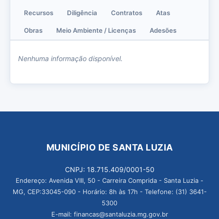
Recursos
Diligência
Contratos
Atas
Obras
Meio Ambiente / Licenças
Adesões
Nenhuma informação disponível.
MUNICÍPIO DE SANTA LUZIA
CNPJ: 18.715.409/0001-50
Endereço: Avenida VIII, 50 - Carreira Comprida - Santa Luzia -
MG, CEP:33045-090 - Horário: 8h às 17h - Telefone: (31) 3641-
5300
E-mail: financas@santaluzia.mg.gov.br