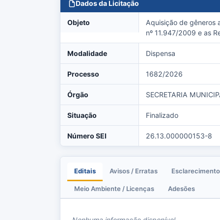
Dados da Licitação
Objeto
Aquisição de gêneros a
nº 11.947/2009 e as R
Modalidade
Dispensa
Processo
1682/2026
Órgão
SECRETARIA MUNICI
Situação
Finalizado
Número SEI
26.13.000000153-8
Editais
Avisos / Erratas
Esclarecimento
Meio Ambiente / Licenças
Adesões
Nenhuma informação disponível.