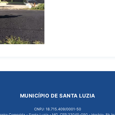
MUNICÍPIO DE SANTA LUZIA
CNPJ: 18.715.409/0001-50
arreira Comprida - Santa Luzia - MG, CEP:33045-090 - Horário: 8h às