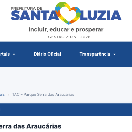
rtais
Diário Oficial
Transparência
ais
»
TAC – Parque Serra das Araucárias
l
erra das Araucárias