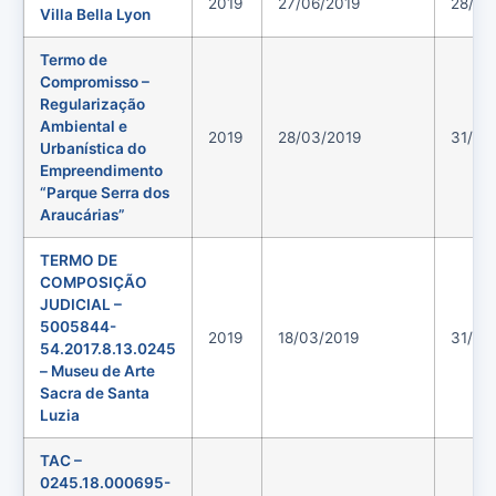
2019
27/06/2019
28/06
Villa Bella Lyon
Termo de
Compromisso –
Regularização
Ambiental e
2019
28/03/2019
31/05
Urbanística do
Empreendimento
“Parque Serra dos
Araucárias”
TERMO DE
COMPOSIÇÃO
JUDICIAL –
5005844-
2019
18/03/2019
31/05
54.2017.8.13.0245
– Museu de Arte
Sacra de Santa
Luzia
TAC –
0245.18.000695-