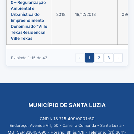
0 – Regularização
Ambiental e
Urbanística do
2018
19/12/2018
09/01
Empreendimento
Denominado “Ville
TexasResidencial
Ville Texas
←
1
2
3
→
Exibindo 1–15 de 43
MUNICÍPIO DE SANTA LUZIA
CNPJ: 18.715.409/0001-50
Endereço: Avenida VIII, 50 - Carreira Comprida - Santa Luzia -
MG, CEP:33045-090 - Horário: 8h às 17h - Telefone: (31) 3641-