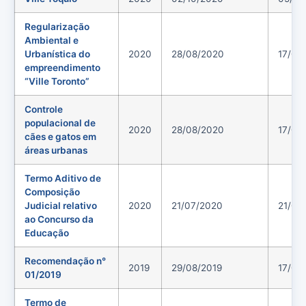
Regularização
Ambiental e
Urbanística do
2020
28/08/2020
17/09
empreendimento
“Ville Toronto”
Controle
populacional de
2020
28/08/2020
17/09
cães e gatos em
áreas urbanas
Termo Aditivo de
Composição
Judicial relativo
2020
21/07/2020
21/07
ao Concurso da
Educação
Recomendação n°
2019
29/08/2019
17/09
01/2019
Termo de