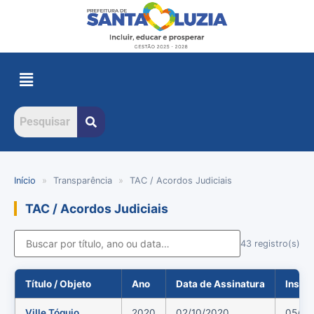
Início
»
Transparência
»
TAC / Acordos Judiciais
TAC / Acordos Judiciais
43 registro(s)
Título / Objeto
Ano
Data de Assinatura
Inser
Ville Tóquio
2020
02/10/2020
05/10