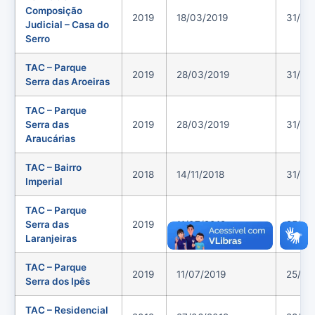
Composição
2019
18/03/2019
31/07
Judicial – Casa do
Serro
TAC – Parque
2019
28/03/2019
31/07
Serra das Aroeiras
TAC – Parque
Serra das
2019
28/03/2019
31/07
Araucárias
TAC – Bairro
2018
14/11/2018
31/07
Imperial
TAC – Parque
Serra das
2019
11/07/2019
25/07
Laranjeiras
TAC – Parque
2019
11/07/2019
25/07
Serra dos Ipês
TAC – Residencial