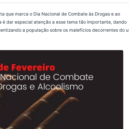
data que marca o Dia Nacional de Combate às Drogas e ao
 é dar especial atenção a esse tema tão importante, dando
ientizando a população sobre os malefícios decorrentes do u