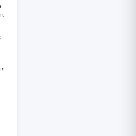
e
r,
s
em