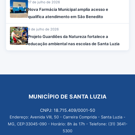
17 de julho de 2026
Nova Farmácia Municipal amplia acesso e
qualifica atendimento em São Benedito
9 de julho de 2026
Projeto Guardiões da Natureza fortalece a
educação ambiental nas escolas de Santa Luzia
MUNICÍPIO DE SANTA LUZIA
CNPJ: 18.715.409/0001-50
Endereço: Avenida VIII, 50 - Carreira Comprida - Santa Luzia -
MG, CEP:33045-090 - Horário: 8h às 17h - Telefone: (31) 3641-
5300