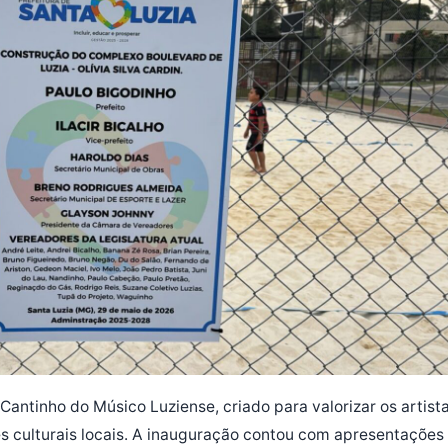
antinho do Músico Luziense, criado para valorizar os artist
es culturais locais. A inauguração contou com apresentações