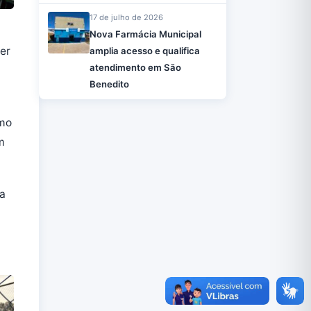
17 de julho de 2026
Nova Farmácia Municipal
cer
amplia acesso e qualifica
atendimento em São
Benedito
omo
m
ma