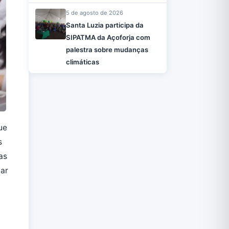
5 de agosto de 2026
Santa Luzia participa da
SIPATMA da Açoforja com
palestra sobre mudanças
climáticas
ue
s
as
iar