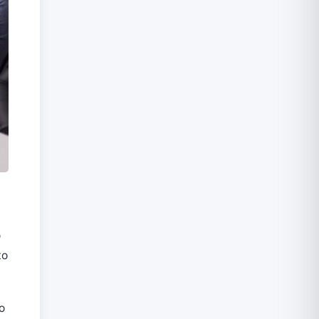
o
to
o