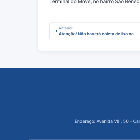
Terminal do Move, no bairro São Benedi
Anterior
Atenção! Não haverá coleta de lixo na…
Endereço: Avenida VIII, 50 - C