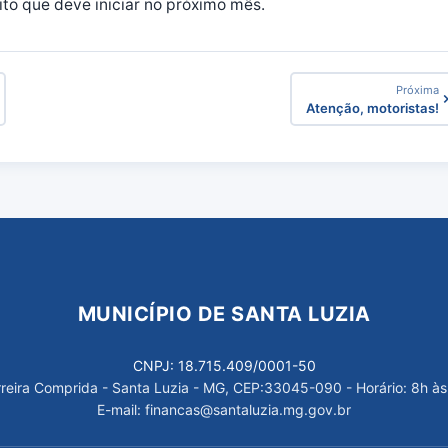
to que deve iniciar no próximo mês.
Próxima
Atenção, motoristas!
MUNICÍPIO DE SANTA LUZIA
CNPJ: 18.715.409/0001-50
arreira Comprida - Santa Luzia - MG, CEP:33045-090 - Horário: 8h às
E-mail: financas@santaluzia.mg.gov.br