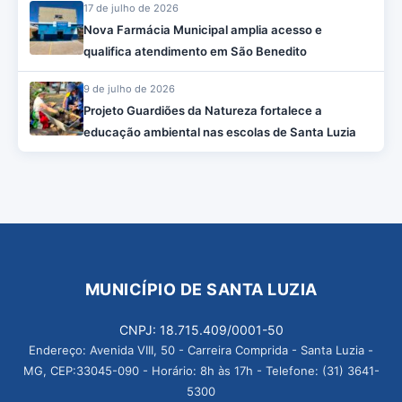
17 de julho de 2026
Nova Farmácia Municipal amplia acesso e
qualifica atendimento em São Benedito
9 de julho de 2026
Projeto Guardiões da Natureza fortalece a
educação ambiental nas escolas de Santa Luzia
MUNICÍPIO DE SANTA LUZIA
CNPJ: 18.715.409/0001-50
Endereço: Avenida VIII, 50 - Carreira Comprida - Santa Luzia -
MG, CEP:33045-090 - Horário: 8h às 17h - Telefone: (31) 3641-
5300