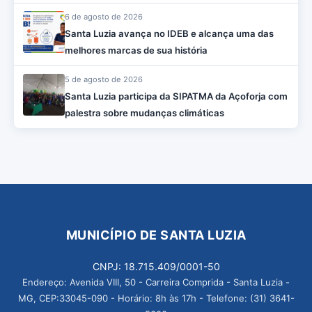
6 de agosto de 2026
Santa Luzia avança no IDEB e alcança uma das
melhores marcas de sua história
5 de agosto de 2026
Santa Luzia participa da SIPATMA da Açoforja com
palestra sobre mudanças climáticas
MUNICÍPIO DE SANTA LUZIA
CNPJ: 18.715.409/0001-50
Endereço: Avenida VIII, 50 - Carreira Comprida - Santa Luzia -
MG, CEP:33045-090 - Horário: 8h às 17h - Telefone: (31) 3641-