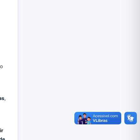
ão
as
,
ir
 de