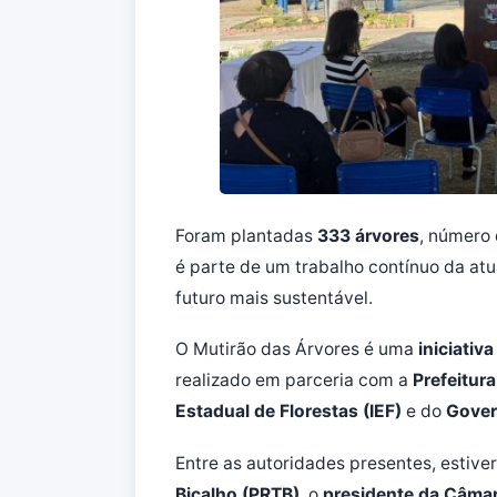
Foram plantadas
333 árvores
, número
é parte de um trabalho contínuo da at
futuro mais sustentável.
O Mutirão das Árvores é uma
iniciativ
realizado em parceria com a
Prefeitur
Estadual de Florestas (IEF)
e do
Gover
Entre as autoridades presentes, estiv
Bicalho (PRTB)
, o
presidente da Câmar