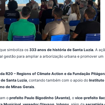
 que simboliza os
333 anos de história de Santa Luzia
. A aç
ual gestão para ampliar a arborização urbana e promover um
a da R20 – Regions of Climate Action e da Fundação Pitágor
a de Santa Luzia
, contando também com o apoio do
Instituto
no de Minas Gerais
.
eram o
prefeito Paulo Bigodinho (Avante)
, o
vice-prefeito Ilac
a Municipal, vereador Glayson Johnny
, além da
secretária