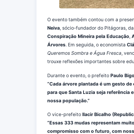
O evento também contou com a presen
Neiva
, sócio-fundador do Pitágoras, d
Conspiração Mineira pela Educação
,
A
Árvores
. Em seguida, o economista
Cl
Queremos Sombra e Água Fresca
, ven
trouxe reflexões importantes sobre ed
Durante o evento, o prefeito
Paulo Big
“Cada árvore plantada é um gesto de
para que Santa Luzia seja referência 
nossa população.”
O vice-prefeito
Ilacir Bicalho (Republi
“Essas 333 mudas representam muito 
compromisso com o futuro, com nossa