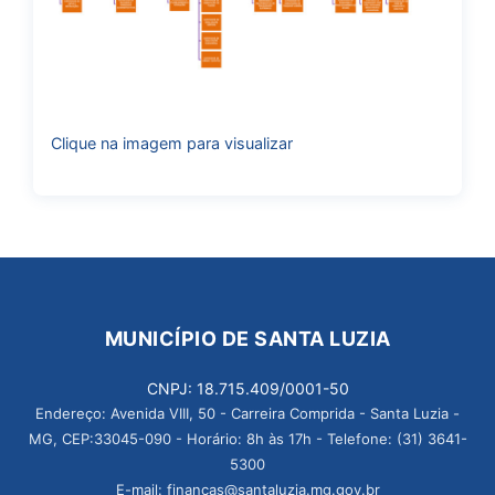
Clique na imagem para visualizar
MUNICÍPIO DE SANTA LUZIA
CNPJ: 18.715.409/0001-50
Endereço: Avenida VIII, 50 - Carreira Comprida - Santa Luzia -
MG, CEP:33045-090 - Horário: 8h às 17h - Telefone: (31) 3641-
5300
E-mail: financas@santaluzia.mg.gov.br