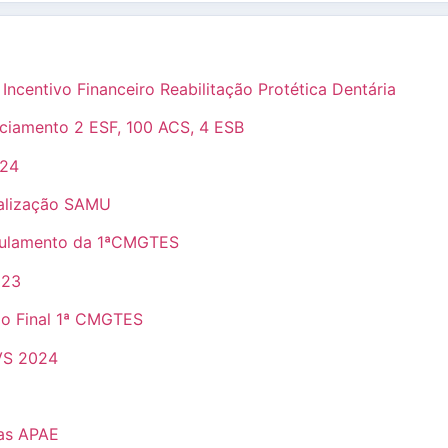
centivo Financeiro Reabilitação Protética Dentária
iamento 2 ESF, 100 ACS, 4 ESB
024
alização SAMU
gulamento da 1ªCMGTES
023
io Final 1ª CMGTES
VS 2024
as APAE