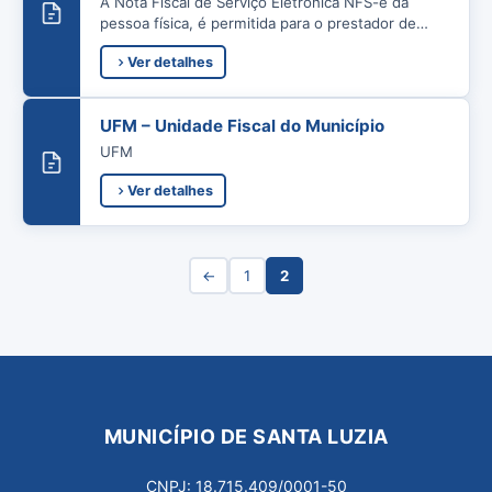
A Nota Fiscal de Serviço Eletrônica NFS-e da
pessoa física, é permitida para o prestador de
serviço autônomo que resida…
Ver detalhes
UFM – Unidade Fiscal do Município
UFM
Ver detalhes
←
1
2
MUNICÍPIO DE SANTA LUZIA
CNPJ: 18.715.409/0001-50