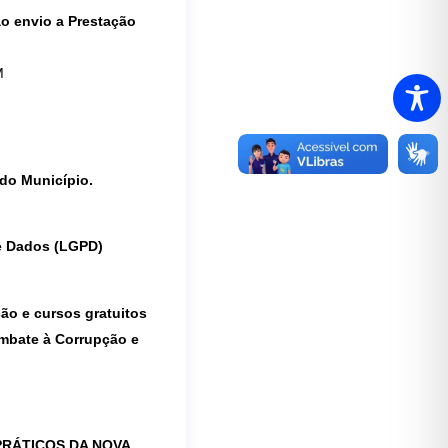
ao envio a Prestação
M
 do Município.
de Dados (LGPD)
ção e cursos gratuitos
ombate à Corrupção e
 PRÁTICOS DA NOVA