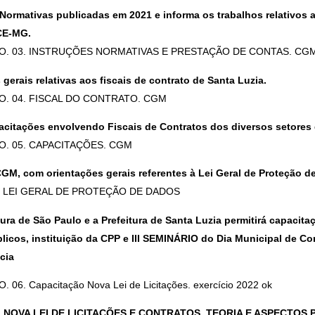
 Normativas publicadas em 2021 e informa os trabalhos relativos 
CE-MG.
O. 03. INSTRUÇÕES NORMATIVAS E PRESTAÇÃO DE CONTAS. CG
gerais relativas aos fiscais de contrato de Santa Luzia.
O. 04. FISCAL DO CONTRATO. CGM
pacitações envolvendo Fiscais de Contratos dos diversos setores
O. 05. CAPACITAÇÕES. CGM
CGM, com orientações gerais referentes à Lei Geral de Proteção 
O LEI GERAL DE PROTEÇÃO DE DADOS
itura de São Paulo e a Prefeitura de Santa Luzia permitirá capacita
blicos, instituição da CPP e III SEMINÁRIO do Dia Municipal de C
cia
6. Capacitação Nova Lei de Licitações. exercício 2022 ok
o, NOVA LEI DE LICITAÇÕES E CONTRATOS, TEORIA E ASPECTOS