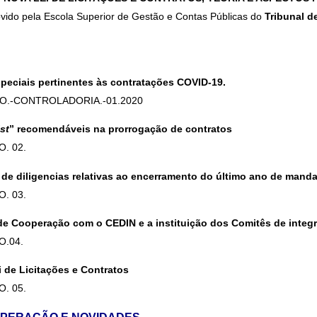
ido pela Escola Superior de Gestão e Contas Públicas do
Tribunal d
especiais pertinentes às contratações COVID-19.
O.-CONTROLADORIA.-01.2020
st
” recomendáveis na prorrogação de contratos
O. 02.
de diligencias relativas ao encerramento do último ano de mand
O. 03.
e Cooperação com o CEDIN e a instituição dos Comitês de integ
O.
04.
de Licitações e Contratos
O. 05.